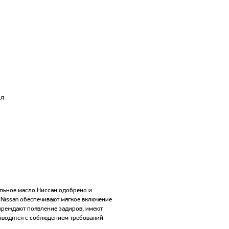
1д
альное масло Ниссан одобрено и
Nissan обеспечивают мягкое включение
преждают появление задиров, имеют
зводятся с соблюдением требований