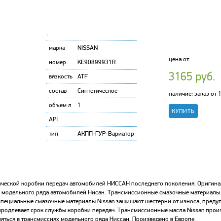
'
марка
NISSAN
цена от:
номер
KE90899931R
3165 руб.
вязкость
ATF
состав
Синтетическое
наличие: заказ от 
объем л
1
API
тип
АКПП-ГУР-Вариатор
матической коробки передач автомобилей НИССАН последнего поколения. Оригин
о модельного ряда автомобилей Нисан. Трансмиссионные смазочные материалы 
Специальные смазочные материалы Nissan защищают шестерни от износа, преду
продлевает срок службы коробки передач. Трансмиссионные масла Nissan прои
яться в трансмиссиях модельного ряда Ниссан. Произведено в Европе.