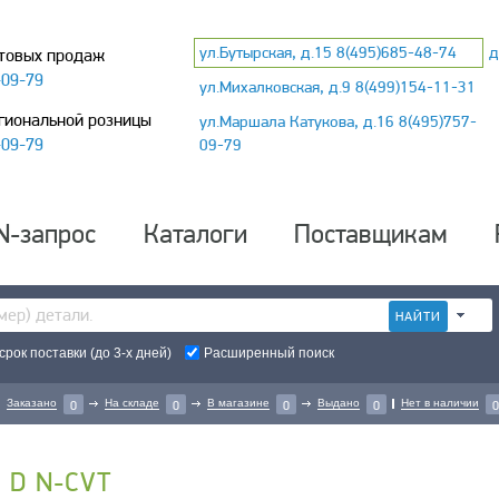
ул.Бутырская, д.15 8(495)685-48-74
д
товых продаж
-09-79
ул.Михалковская, д.9 8(499)154-11-31
гиональной розницы
ул.Маршала Катукова, д.16 8(495)757-
-09-79
09-79
N-запрос
Каталоги
Поставщикам
рок поставки (до 3-х дней)
Расширенный поиск
Заказано
На складе
В магазине
Выдано
Нет в наличии
0
0
0
0
0
d D N-CVT