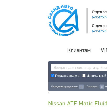
Отдел оп
(495)757
Отдел ре
(495)757
Клиентам
VI
Показать аналоги
Минимальный с
Ожидание предоплаты
Оплачено
0
0
'
Nissan ATF Matic Flui