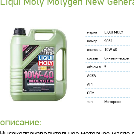
Liqui Moly Molygen New Gener
'
марка
LIQUI MOLY
номер
9061
вязкость
10W-40
состав
Синтетическое
объем л
5
ACEA
API
OEM
тип
Моторное
описание:
Высокопроизводительное моторное масло л