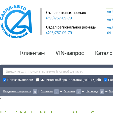
ул.
Отдел оптовых продаж
(495)757-09-79
ул.
Отдел региональной розницы
ул.
(495)757-09-79
09-
Клиентам
VIN-запрос
Катало
Показать аналоги
Минимальный срок поставки (до 3-х дней)
Ра
Ожидание предоплаты
Оплачено
Заказано
На складе
В 
0
0
0
0
'