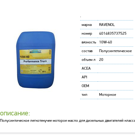
'
марка
RAVENOL
номер
4014835737525
вязкость
10W-40
состав
Полусинтетическое
объем л
20
ACEA
API
OEM
тип
Моторное
описание:
Полусинтическое легкотекучее моторое масло для дизельных двигателей клас