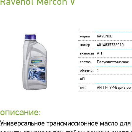
Ravenol Mercon V
'
марка
RAVENOL
номер
4014835732919
вязкость
ATF
состав
Полусинтетическое
объем л
1
API
тип
АКПП-ГУР-Вариатор
описание:
Универсальное трансмиссионное масло дл