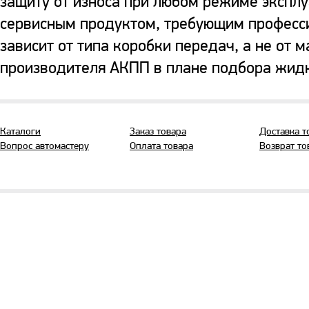
защиту от износа при любом режиме эксплу
сервисным продуктом, требующим професси
зависит от типа коробки передач, а не от
производителя АКПП в плане подбора жидк
Каталоги
Заказ товара
Доставка т
Вопрос автомастеру
Оплата товара
Возврат то