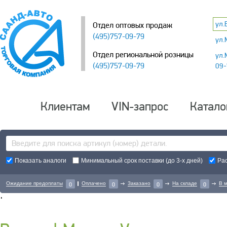
ул.
Отдел оптовых продаж
(495)757-09-79
ул.
Отдел региональной розницы
ул.
(495)757-09-79
09-
Клиентам
VIN-запрос
Катало
Показать аналоги
Минимальный срок поставки (до 3-х дней)
Ра
Ожидание предоплаты
Оплачено
Заказано
На складе
В 
0
0
0
0
'