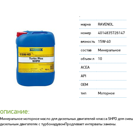
'
марка
RAVENOL
номер
4014835726147
вязкость
15W-40
состав
Минеральное
объем л
10
ACEA
API
OEM
тип
Моторное
описание:
Минеральное моторное масло для дизельных двигателей класса SHPD для смеш
дизельныж двигателях с турбонадувомПродлевает интервалы замены.