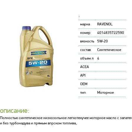
'
марка
RAVENOL
номер
4014835722590
вязкость
5W-20
состав
Синтетическое
объем л
4
ACEA
API
OEM
тип
Моторное
описание:
Полностью cинтетическое низкозольное легкотекучее моторное масло с запатен
и без турбонадува и прямым впрском топлива,