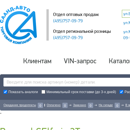
ул.
Отдел оптовых продаж
(495)757-09-79
ул.
Отдел региональной розницы
ул.
(495)757-09-79
09-
Клиентам
VIN-запрос
Катало
Показать аналоги
Минимальный срок поставки (до 3-х дней)
Ра
Ожидание предоплаты
Оплачено
Заказано
На складе
В 
0
0
0
0
'