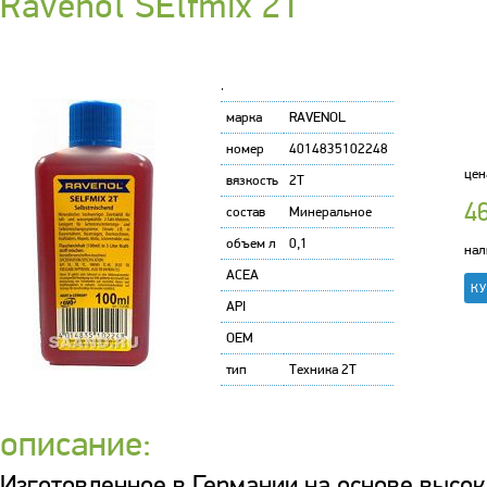
Ravenol SElfmix 2T
'
марка
RAVENOL
номер
4014835102248
цен
вязкость
2T
46
состав
Минеральное
объем л
0,1
нал
ACEA
API
OEM
тип
Техника 2T
описание:
Изготовленное в Германии на основе высо