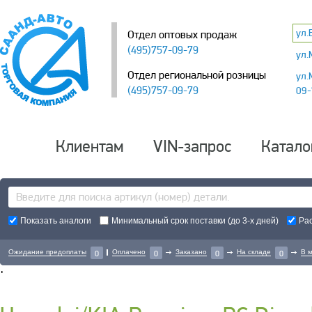
ул.
Отдел оптовых продаж
(495)757-09-79
ул.
Отдел региональной розницы
ул.
(495)757-09-79
09-
Клиентам
VIN-запрос
Катало
Показать аналоги
Минимальный срок поставки (до 3-х дней)
Ра
Ожидание предоплаты
Оплачено
Заказано
На складе
В 
0
0
0
0
'