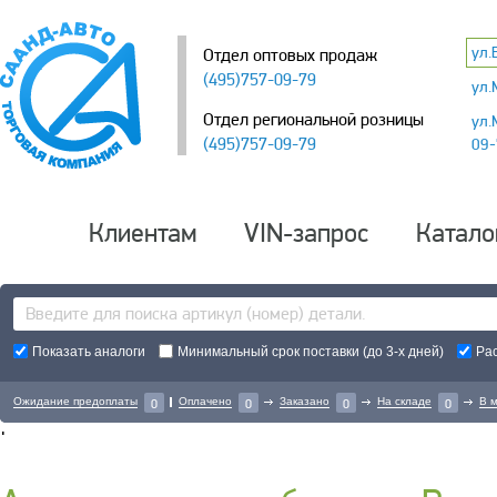
ул.
Отдел оптовых продаж
(495)757-09-79
ул.
Отдел региональной розницы
ул.
(495)757-09-79
09-
Клиентам
VIN-запрос
Катало
Показать аналоги
Минимальный срок поставки (до 3-х дней)
Ра
Ожидание предоплаты
Оплачено
Заказано
На складе
В 
0
0
0
0
'